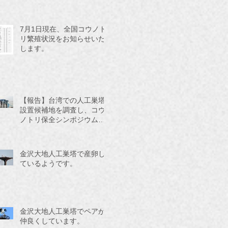
7月1日現在、全国コウノト
リ繁殖状況をお知らせいた
します。
【報告】台湾での人工巣塔
設置候補地を調査し、コウ
ノトリ保全シンポジウムに
参加してきました。
金沢大地人工巣塔で産卵し
ているようです。
金沢大地人工巣塔でペアが
仲良くしています。