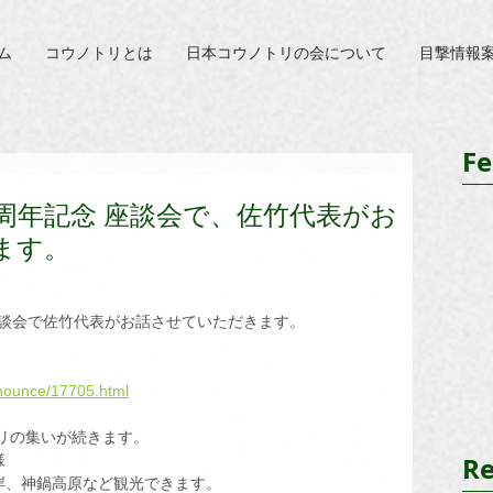
ム
コウノトリとは
日本コウノトリの会について
目撃情報
Fe
周年記念 座談会で、佐竹代表がお
ます。
座談会で佐竹代表がお話させていただきます。
nnounce/17705.html
トリの集いが続きます。
Re
様
岸、神鍋高原など観光できます。