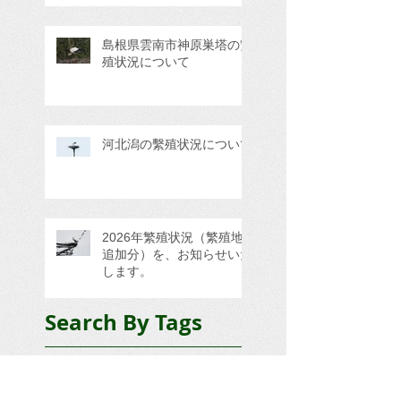
島根県雲南市神原巣塔の繁
殖状況について
河北潟の繫殖状況について
2026年繁殖状況（繁殖地
追加分）を、お知らせいた
します。
Search By Tags
GPS情報
三田市
三重県四日市市
京丹後市久美浜町
京都府与謝郡