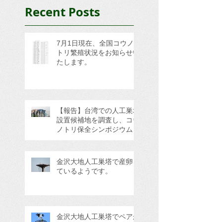
Recent Posts
7月1日現在、全国コウノ
トリ繁殖状況をお知らせい
たします。
【報告】台湾での人工巣塔
設置候補地を調査し、コウ
ノトリ保全シンポジウムに
参加してきました。
金沢大地人工巣塔で産卵し
ているようです。
金沢大地人工巣塔でペアが