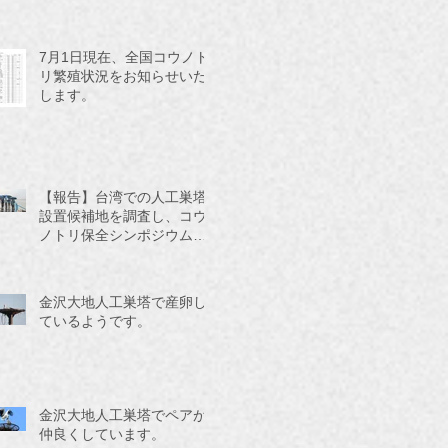
7月1日現在、全国コウノト
リ繁殖状況をお知らせいた
します。
【報告】台湾での人工巣塔
設置候補地を調査し、コウ
ノトリ保全シンポジウムに
参加してきました。
金沢大地人工巣塔で産卵し
ているようです。
金沢大地人工巣塔でペアが
仲良くしています。