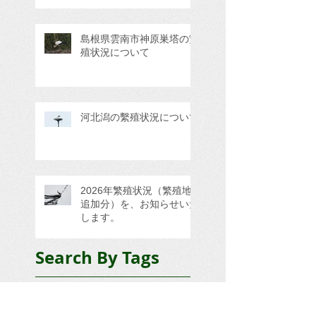
島根県雲南市神原巣塔の繁
殖状況について
河北潟の繫殖状況について
2026年繁殖状況（繁殖地
追加分）を、お知らせいた
します。
Search By Tags
GPS情報
三田市
三重県四日市市
京丹後市久美浜町
京都府与謝郡