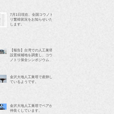
7月1日現在、全国コウノト
リ繁殖状況をお知らせいた
します。
【報告】台湾での人工巣塔
設置候補地を調査し、コウ
ノトリ保全シンポジウムに
参加してきました。
金沢大地人工巣塔で産卵し
ているようです。
金沢大地人工巣塔でペアが
仲良くしています。