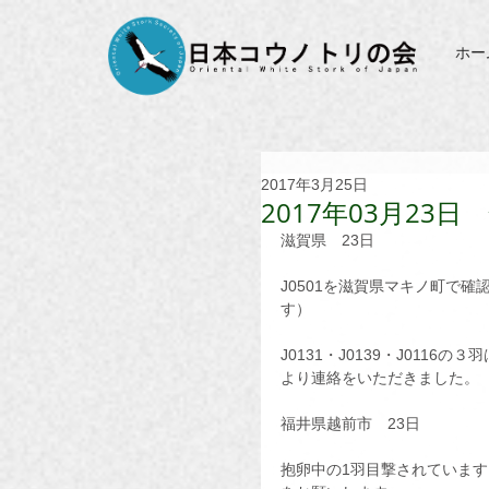
ホー
2017年3月25日
2017年03月23
滋賀県　23日
J0501を滋賀県マキノ町で
す）
J0131・J0139・J011
より連絡をいただきました。
福井県越前市　23日
抱卵中の1羽目撃されていま