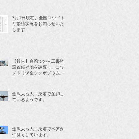
7月1日現在、全国コウノト
リ繁殖状況をお知らせいた
します。
【報告】台湾での人工巣塔
設置候補地を調査し、コウ
ノトリ保全シンポジウムに
参加してきました。
金沢大地人工巣塔で産卵し
ているようです。
金沢大地人工巣塔でペアが
仲良くしています。