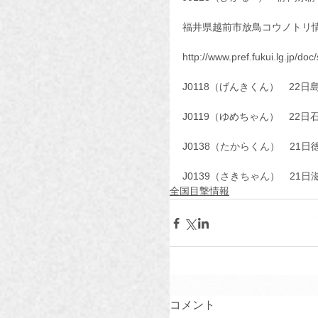
福井県越前市放鳥コウノトリ情
http://www.pref.fukui.lg.jp/do
J0118（げんきくん）　22
J0119（ゆめちゃん）　22
J0138（たからくん）　21
J0139（さきちゃん）　21
全国目撃情報
コメント