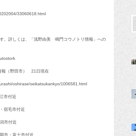
e20202004/33060618.html
ています。詳しくは、「浅野由美　鳴門コウノトリ情報」への
utostork
報（野田市）　21日現在 
/kurashi/oshirase/seikatsukankyo/1006581.html
近江市付近
町・宿毛市付近
新潟市付近
静岡市・富士市付近