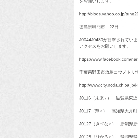
をお願いします。
http://blogs.yahoo.co.jp/tun
徳島県鳴門市　22日
J0044J0480が目撃され
アクセスをお願いします。
https://www.facebook.com/nar
千葉県野田市放鳥コウノトリ情
http://www.city.noda.chiba.jp
J0116（未来♀）　滋賀県東
J0117（翔♂）　高知県大月
J0127（きずな♂）　新潟県
J0128（ひかる♂）　静岡県