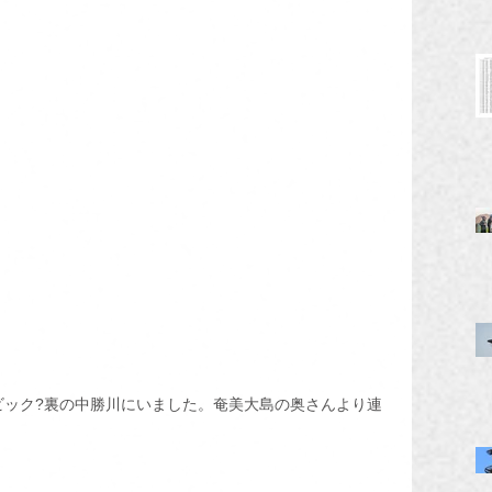
ごろビック?裏の中勝川にいました。奄美大島の奥さんより連