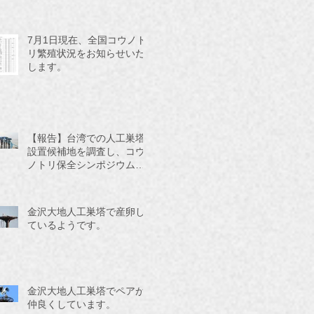
7月1日現在、全国コウノト
リ繁殖状況をお知らせいた
します。
【報告】台湾での人工巣塔
設置候補地を調査し、コウ
ノトリ保全シンポジウムに
参加してきました。
金沢大地人工巣塔で産卵し
ているようです。
金沢大地人工巣塔でペアが
仲良くしています。