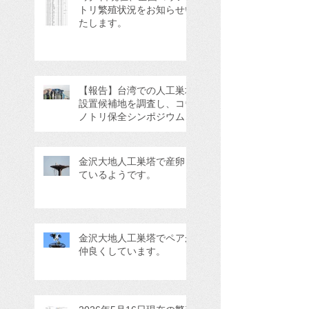
トリ繁殖状況をお知らせい
たします。
【報告】台湾での人工巣塔
設置候補地を調査し、コウ
ノトリ保全シンポジウムに
参加してきました。
金沢大地人工巣塔で産卵し
ているようです。
金沢大地人工巣塔でペアが
仲良くしています。