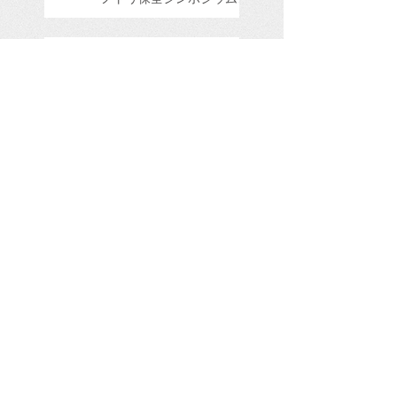
参加してきました。
金沢大地人工巣塔で産卵し
ているようです。
金沢大地人工巣塔でペアが
仲良くしています。
2026年5月16日現在の繁殖
状況をお知らせいたしま
す。
J0370♀とJ0473♂が田結
湿地で仲良くしています