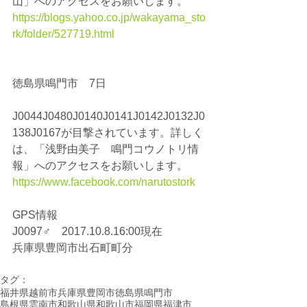
山」へのアクセスをお願いします。
https://blogs.yahoo.co.jp/wakayama_sto
rk/folder/527719.html
徳島県鳴門市　7日
J0044J0480J0140J0141J0142J0132J0
138J0167が目撃されています。詳しく
は、「浅野由美子　鳴門コウノトリ情
報」へのアクセスをお願いします。
https://www.facebook.com/narutostork
GPS情報
J0097♂　2017.10.8.16:00現在
兵庫県豊岡市出石町町分
タグ：
福井県越前市
兵庫県豊岡市
徳島県鳴門市
島根県雲南市
和歌山県和歌山市
福岡県福津市