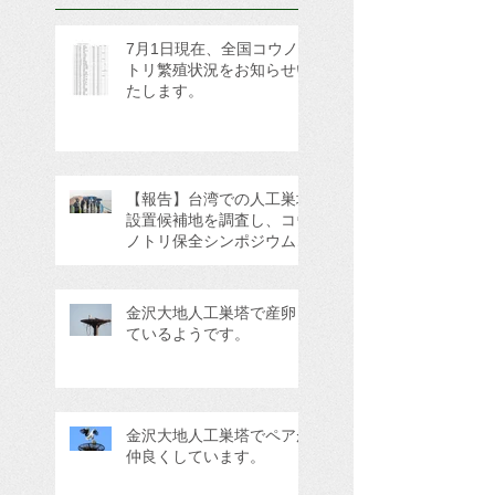
7月1日現在、全国コウノ
トリ繁殖状況をお知らせい
たします。
【報告】台湾での人工巣塔
設置候補地を調査し、コウ
ノトリ保全シンポジウムに
参加してきました。
金沢大地人工巣塔で産卵し
ているようです。
金沢大地人工巣塔でペアが
仲良くしています。