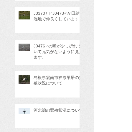
J0370♀とJ0473♂が田結
湿地で仲良くしています
J0476♂の嘴が少し折れて
いて元気がないように見え
ます。
島根県雲南市神原巣塔の繁
殖状況について
河北潟の繫殖状況について