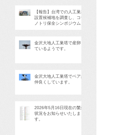
【報告】台湾での人工巣塔
設置候補地を調査し、コウ
ノトリ保全シンポジウムに
参加してきました。
金沢大地人工巣塔で産卵し
ているようです。
金沢大地人工巣塔でペアが
仲良くしています。
2026年5月16日現在の繁殖
状況をお知らせいたしま
す。