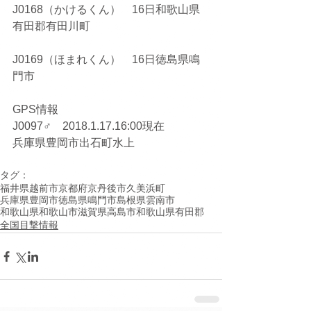
J0168（かけるくん）　16日和歌山県
有田郡有田川町
J0169（ほまれくん）　16日徳島県鳴
門市
GPS情報
J0097♂　2018.1.17.16:00現在
兵庫県豊岡市出石町水上
タグ：
福井県越前市
京都府京丹後市久美浜町
兵庫県豊岡市
徳島県鳴門市
島根県雲南市
和歌山県和歌山市
滋賀県高島市
和歌山県有田郡
全国目撃情報