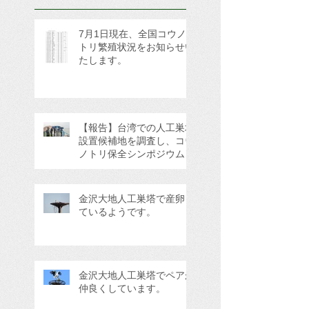
7月1日現在、全国コウノ
トリ繁殖状況をお知らせい
たします。
【報告】台湾での人工巣塔
設置候補地を調査し、コウ
ノトリ保全シンポジウムに
参加してきました。
金沢大地人工巣塔で産卵し
ているようです。
金沢大地人工巣塔でペアが
仲良くしています。