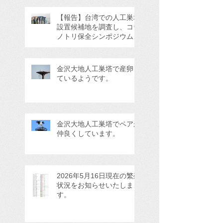
【報告】台湾での人工巣塔
設置候補地を調査し、コウ
ノトリ保全シンポジウムに
参加してきました。
金沢大地人工巣塔で産卵し
ているようです。
金沢大地人工巣塔でペアが
仲良くしています。
2026年5月16日現在の繁殖
状況をお知らせいたしま
す。