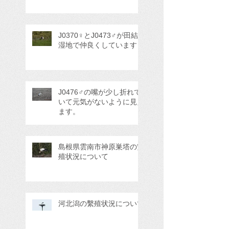
J0370♀とJ0473♂が田結
湿地で仲良くしています
J0476♂の嘴が少し折れて
いて元気がないように見え
ます。
島根県雲南市神原巣塔の繁
殖状況について
河北潟の繫殖状況について