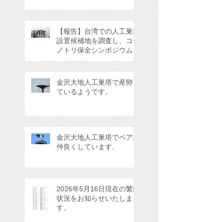
【報告】台湾での人工巣塔
設置候補地を調査し、コウ
ノトリ保全シンポジウムに
参加してきました。
金沢大地人工巣塔で産卵し
ているようです。
金沢大地人工巣塔でペアが
仲良くしています。
2026年5月16日現在の繁殖
状況をお知らせいたしま
す。