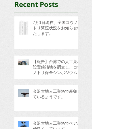
Recent Posts
7月1日現在、全国コウノ
トリ繁殖状況をお知らせい
たします。
【報告】台湾での人工巣塔
設置候補地を調査し、コウ
ノトリ保全シンポジウムに
参加してきました。
金沢大地人工巣塔で産卵し
ているようです。
金沢大地人工巣塔でペアが
仲良くしています。