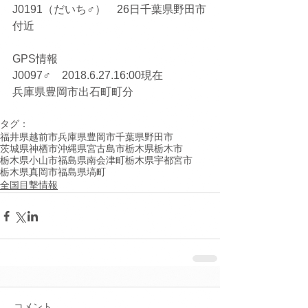
J0191（だいち♂）　26日千葉県野田市
付近
GPS情報
J0097♂　2018.6.27.16:00現在
兵庫県豊岡市出石町町分
タグ：
福井県越前市
兵庫県豊岡市
千葉県野田市
茨城県神栖市
沖縄県宮古島市
栃木県栃木市
栃木県小山市
福島県南会津町
栃木県宇都宮市
栃木県真岡市
福島県塙町
全国目撃情報
コメント