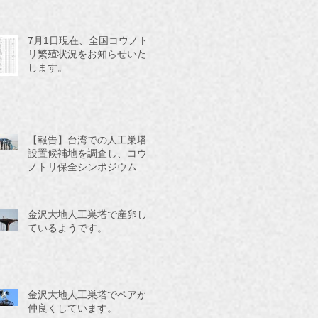
7月1日現在、全国コウノト
リ繁殖状況をお知らせいた
します。
【報告】台湾での人工巣塔
設置候補地を調査し、コウ
ノトリ保全シンポジウムに
参加してきました。
金沢大地人工巣塔で産卵し
ているようです。
金沢大地人工巣塔でペアが
仲良くしています。