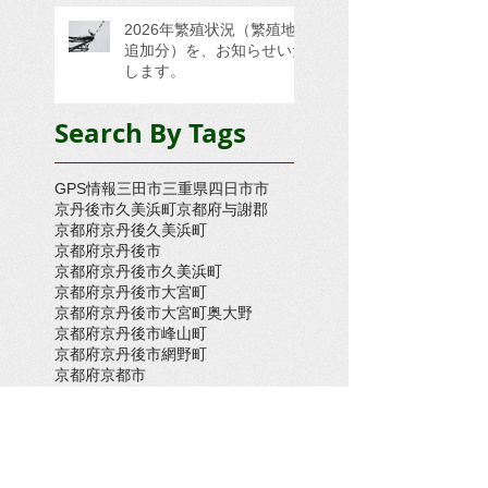
2026年繁殖状況（繁殖地
追加分）を、お知らせいた
します。
Search By Tags
GPS情報
三田市
三重県四日市市
京丹後市久美浜町
京都府与謝郡
京都府京丹後久美浜町
京都府京丹後市
京都府京丹後市久美浜町
京都府京丹後市大宮町
京都府京丹後市大宮町奥大野
京都府京丹後市峰山町
京都府京丹後市網野町
京都府京都市
京都府京都府京丹後市久美浜町
京都府大宮町
京都府木津川市
京都府舞鶴市
倉敷市
兵庫県三木市
兵庫県上郡町
兵庫県上郡町・たつの市