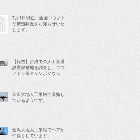
7月1日現在、全国コウノト
リ繁殖状況をお知らせいた
します。
【報告】台湾での人工巣塔
設置候補地を調査し、コウ
ノトリ保全シンポジウムに
参加してきました。
金沢大地人工巣塔で産卵し
ているようです。
金沢大地人工巣塔でペアが
仲良くしています。