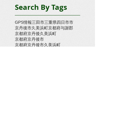
Search By Tags
GPS情報
三田市
三重県四日市市
京丹後市久美浜町
京都府与謝郡
京都府京丹後久美浜町
京都府京丹後市
京都府京丹後市久美浜町
京都府京丹後市大宮町
京都府京丹後市大宮町奥大野
京都府京丹後市峰山町
京都府京丹後市網野町
京都府京都市
京都府京都府京丹後市久美浜町
京都府大宮町
京都府木津川市
京都府舞鶴市
倉敷市
兵庫県三木市
兵庫県上郡町
兵庫県上郡町・たつの市
兵庫県伊丹市
兵庫県加古川市
兵庫県南あわじ市
兵庫県太子町
兵庫県姫路市
兵庫県新温泉町
兵庫県朝来市
兵庫県洲本市
兵庫県淡路市
兵庫県神戸市