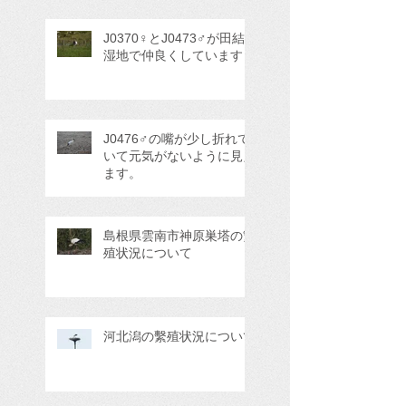
J0370♀とJ0473♂が田結
湿地で仲良くしています
J0476♂の嘴が少し折れて
いて元気がないように見え
ます。
島根県雲南市神原巣塔の繁
殖状況について
河北潟の繫殖状況について