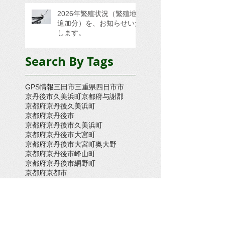
2026年繁殖状況（繁殖地
追加分）を、お知らせいた
します。
Search By Tags
GPS情報
三田市
三重県四日市市
京丹後市久美浜町
京都府与謝郡
京都府京丹後久美浜町
京都府京丹後市
京都府京丹後市久美浜町
京都府京丹後市大宮町
京都府京丹後市大宮町奥大野
京都府京丹後市峰山町
京都府京丹後市網野町
京都府京都市
京都府京都府京丹後市久美浜町
京都府大宮町
京都府木津川市
京都府舞鶴市
倉敷市
兵庫県三木市
兵庫県上郡町
兵庫県上郡町・たつの市