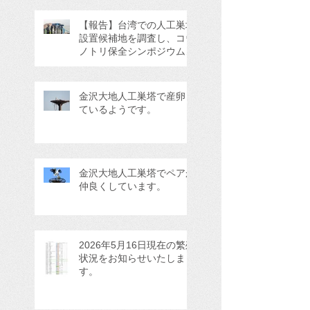
【報告】台湾での人工巣塔
設置候補地を調査し、コウ
ノトリ保全シンポジウムに
参加してきました。
金沢大地人工巣塔で産卵し
ているようです。
金沢大地人工巣塔でペアが
仲良くしています。
2026年5月16日現在の繁殖
状況をお知らせいたしま
す。