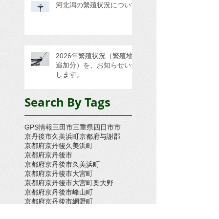
河北潟の繫殖状況について
2026年繁殖状況（繁殖地
追加分）を、お知らせいた
します。
Search By Tags
GPS情報
三田市
三重県四日市市
京丹後市久美浜町
京都府与謝郡
京都府京丹後久美浜町
京都府京丹後市
京都府京丹後市久美浜町
京都府京丹後市大宮町
京都府京丹後市大宮町奥大野
京都府京丹後市峰山町
京都府京丹後市網野町
京都府京都市