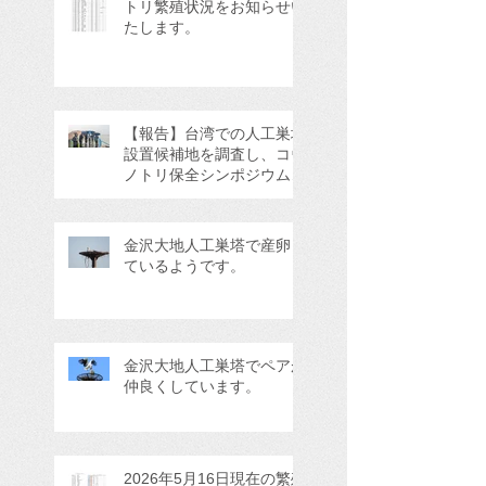
トリ繁殖状況をお知らせい
たします。
【報告】台湾での人工巣塔
設置候補地を調査し、コウ
ノトリ保全シンポジウムに
参加してきました。
金沢大地人工巣塔で産卵し
ているようです。
金沢大地人工巣塔でペアが
仲良くしています。
2026年5月16日現在の繁殖