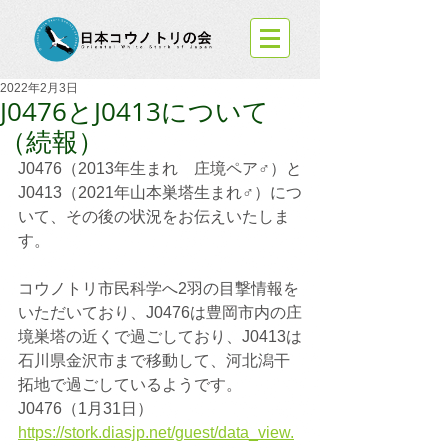
2022年2月3日
J0476とJ0413について
（続報）
J0476（2013年生まれ　庄境ペア♂）と
J0413（2021年山本巣塔生まれ♂）につ
いて、その後の状況をお伝えいたしま
す。
コウノトリ市民科学へ2羽の目撃情報を
いただいており、J0476は豊岡市内の庄
境巣塔の近くで過ごしており、J0413は
石川県金沢市まで移動して、河北潟干
拓地で過ごしているようです。
J0476（1月31日）
https://stork.diasjp.net/guest/data_view.