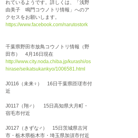
れているようです。詳しくは、「浅野
由美子　鳴門コウノトリ情報」へのア
クセスをお願いします。
https://www.facebook.com/narutostork
千葉県野田市放鳥コウノトリ情報（野
田市）　4月16日現在
http://www.city.noda.chiba.jp/kurashi/os
hirase/seikatsukankyo/1006581.html
J0116（未来♀）　16日千葉県匝瑳市付
近
J0117（翔♂）　 15日高知県大月町・
宿毛市付近
J0127（きずな♂）　15日茨城県古河
市・栃木県栃木市・埼玉県加須市付近