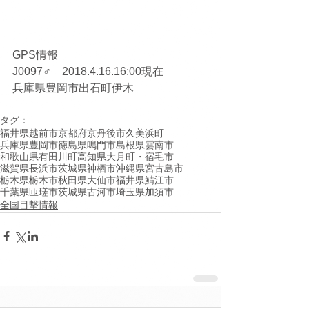
GPS情報
J0097♂　2018.4.16.16:00現在
兵庫県豊岡市出石町伊木
タグ：
福井県越前市
京都府京丹後市久美浜町
兵庫県豊岡市
徳島県鳴門市
島根県雲南市
和歌山県有田川町
高知県大月町・宿毛市
滋賀県長浜市
茨城県神栖市
沖縄県宮古島市
栃木県栃木市
秋田県大仙市
福井県鯖江市
千葉県匝瑳市
茨城県古河市
埼玉県加須市
全国目撃情報