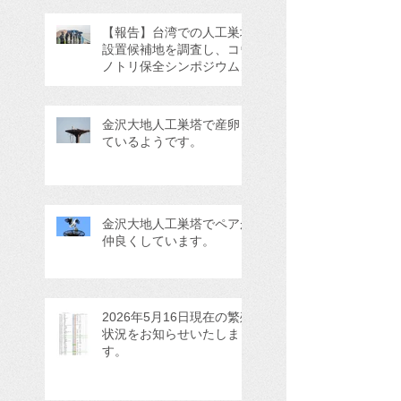
【報告】台湾での人工巣塔
設置候補地を調査し、コウ
ノトリ保全シンポジウムに
参加してきました。
金沢大地人工巣塔で産卵し
ているようです。
金沢大地人工巣塔でペアが
仲良くしています。
2026年5月16日現在の繁殖
状況をお知らせいたしま
す。