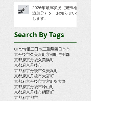
2026年繁殖状況（繁殖地
追加分）を、お知らせいた
します。
Search By Tags
GPS情報
三田市
三重県四日市市
京丹後市久美浜町
京都府与謝郡
京都府京丹後久美浜町
京都府京丹後市
京都府京丹後市久美浜町
京都府京丹後市大宮町
京都府京丹後市大宮町奥大野
京都府京丹後市峰山町
京都府京丹後市網野町
京都府京都市
京都府京都府京丹後市久美浜町
京都府大宮町
京都府木津川市
京都府舞鶴市
倉敷市
兵庫県三木市
兵庫県上郡町
兵庫県上郡町・たつの市