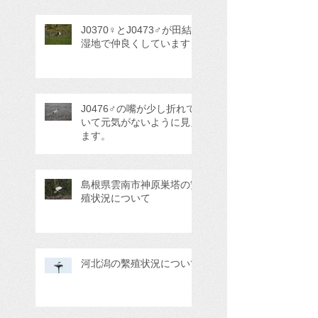
J0370♀とJ0473♂が田結
湿地で仲良くしています
J0476♂の嘴が少し折れて
いて元気がないように見え
ます。
島根県雲南市神原巣塔の繁
殖状況について
河北潟の繫殖状況について