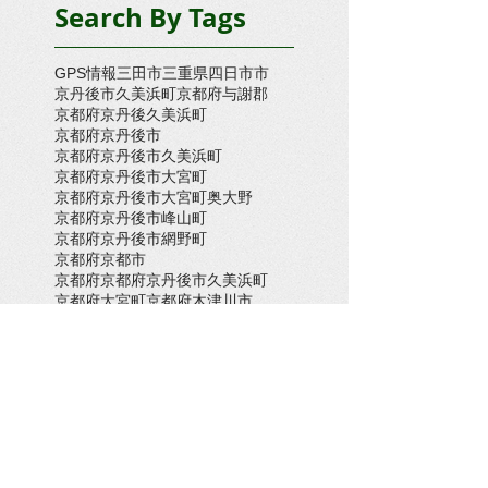
Search By Tags
GPS情報
三田市
三重県四日市市
京丹後市久美浜町
京都府与謝郡
京都府京丹後久美浜町
京都府京丹後市
京都府京丹後市久美浜町
京都府京丹後市大宮町
京都府京丹後市大宮町奥大野
京都府京丹後市峰山町
京都府京丹後市網野町
京都府京都市
京都府京都府京丹後市久美浜町
京都府大宮町
京都府木津川市
京都府舞鶴市
倉敷市
兵庫県三木市
兵庫県上郡町
兵庫県上郡町・たつの市
兵庫県伊丹市
兵庫県加古川市
兵庫県南あわじ市
兵庫県太子町
兵庫県姫路市
兵庫県新温泉町
兵庫県朝来市
兵庫県洲本市
兵庫県淡路市
兵庫県神戸市
兵庫県神戸市稲美町