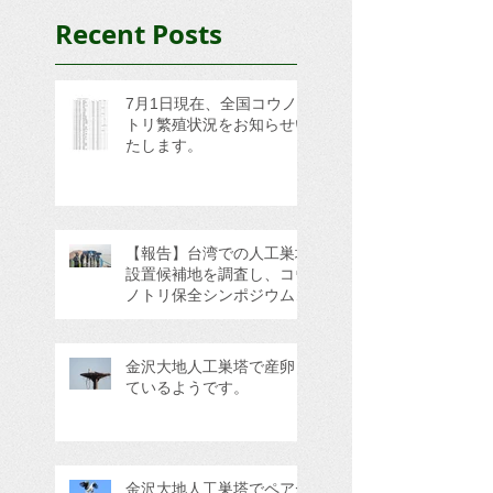
Recent Posts
7月1日現在、全国コウノ
トリ繁殖状況をお知らせい
たします。
【報告】台湾での人工巣塔
設置候補地を調査し、コウ
ノトリ保全シンポジウムに
参加してきました。
金沢大地人工巣塔で産卵し
ているようです。
金沢大地人工巣塔でペアが