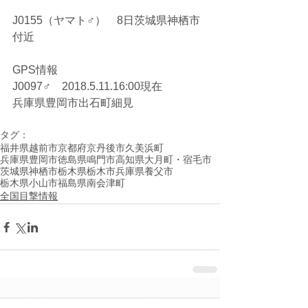
J0155（ヤマト♂）　8日茨城県神栖市
付近
GPS情報
J0097♂　2018.5.11.16:00現在
兵庫県豊岡市出石町細見
タグ：
福井県越前市
京都府京丹後市久美浜町
兵庫県豊岡市
徳島県鳴門市
高知県大月町・宿毛市
茨城県神栖市
栃木県栃木市
兵庫県養父市
栃木県小山市
福島県南会津町
全国目撃情報