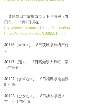
千葉県野田市放鳥コウノトリ情報（野
田市）　5月9日現在
http://www.city.noda.chiba.jp/kurashi/os
hirase/seikatsukankyo/1006581.html
J0116（未来♀）　8日茨城県神栖市付
近
J0117（翔♂）　8日高知県大月町・宿
毛市付近
J0127（きずな♂）　9日福島県南会津
町付近
J0128（ひかる♂）　8日栃木県栃木
市・小山市付近