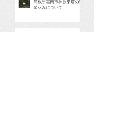
島根県雲南市神原巣塔の繁
殖状況について
河北潟の繫殖状況について
2026年繁殖状況（繁殖地
追加分）を、お知らせいた
します。
Search By Tags
GPS情報
三田市
三重県四日市市
京丹後市久美浜町
京都府与謝郡
京都府京丹後久美浜町
京都府京丹後市
京都府京丹後市久美浜町