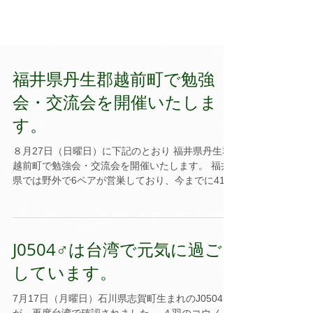
福井県丹生郡越前町で勉強
会・交流会を開催いたしま
す。
８月27日（日曜日）に下記のとおり 福井県丹生郡
越前町で勉強会・交流会を開催いたします。 福井
県では野外で6ペアが営巣しており、今までに41羽
のヒナが育っています。 ゆめちゃんとみほとくん
のヒナは孵りませんが、 約束しているかの如く、
毎年繁殖期期は福井へ戻り産卵し、半年余り...
J0504♂は台湾で元気に過ご
しています。