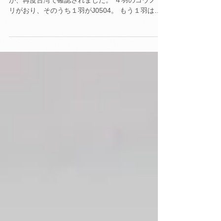
7月17日（月曜日）石川県志賀町生まれのJ0504♂
が、再度台湾で確認されました。 ４羽のコウノト
リがおり、そのうち１羽がJ0504。 もう１羽は韓
国から飛来した個体とのことです。 ２羽の詳細は
不明です。 台湾の黄さんより当会会員へ。連絡を
いただきました。...