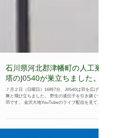
石川県河北郡津幡町の人工巣
塔のJ0540が巣立ちました。
７月２日（日曜日）16時7分、J0540は羽を広げ颯
爽と飛び立ちました。 野生の遺伝子を引き継ぐ一
羽です。 金沢大地YouTubeのライブ配信を見てい
るときに巣立ち感動しました。
https://www.youtube.com/@kdaichicom...