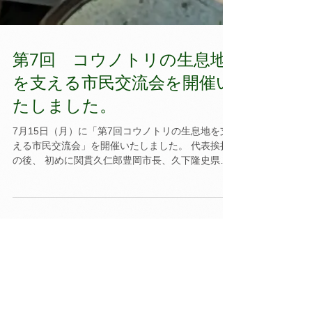
第7回 コウノトリの生息地
を支える市民交流会を開催い
たしました。
7月15日（月）に「第7回コウノトリの生息地を支
える市民交流会」を開催いたしました。 代表挨拶
の後、 初めに関貫久仁郎豊岡市長、久下隆史県立
コウノトリの郷公園園長より歓迎のご挨拶をいた
だきました。 村田浩一さん（日本動物園水族館協
会（JAZA）会長、よこはま動物園ズーラシア...