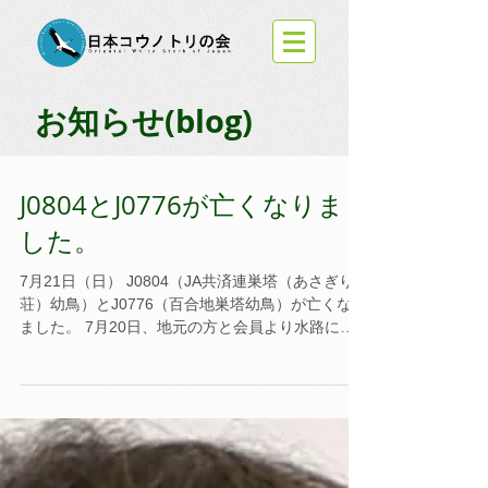
お知らせ(blog)
J0804とJ0776が亡くなりま
した。
7月21日（日） J0804（JA共済連巣塔（あさぎり
荘）幼鳥）とJ0776（百合地巣塔幼鳥）が亡くなり
ました。 7月20日、地元の方と会員より水路にコ
ウノトリの死体があると通報があり、19:15に
J0804の死体が回収されました。...