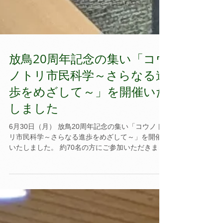
放鳥20周年記念の集い「コウ
ノトリ市民科学～さらなる進
歩をめざして～」を開催いた
しました
6月30日（月） 放鳥20周年記念の集い「コウノト
リ市民科学～さらなる進歩をめざして～」を開催
いたしました。 約70名の方にご参加いただきまし
た。ありがとうございました。 佐竹代表の挨拶の
あと、地元豊岡市の門間市長より歓迎の挨拶をい
ただき、兵庫県立コウノトリの郷公園の上甫木...