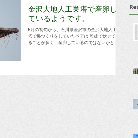
を目指しています。これまで、韓国の市民団体
Re
金沢大地人工巣塔で産卵し
「コウノトリ愛の会中央会」との共同で2023年
ているようです。
に長崎県・対馬市に、2025年3月には韓国全北特
別自治道群山市（セマングム）に人工巣塔を設置
5月の初旬から、石川県金沢市の金沢大地人工巣
してきました。 次の一歩として、「台湾での
塔で巣つくりをしていたペアは 雌雄で伏せてい
人工巣塔の設置・繁殖」を目標に掲げています。
ることが多く、産卵しているのではないかと 金
台南市では、日本統治時代に八田與一技師が荒れ
沢大地さんより、連絡をいただきました。 （写
た農地を大規模なダム建設と灌漑用水事業を実施
真提供 日本野鳥の会石川 白川代表） 当会の
されて、広大な農地・嘉南大圳（かなんたいしゅ
木村会員によると、このペアは2年前から羽咋市
う）となり、現在も農業が豊かに営まれていま
で観察されていたそうです。 J0683(オス)
す。そのため、現地では八田氏への感謝の念が強
2024年鯖江生まれ 愛称：カガヤキ J0527(メ
く、毎年慰霊祭が行われるなど、土木業界を中心
ス) 2023年越前生まれ 愛称：コノカ 共に、福
に日本との交流が続いています。そこで、当会は
井県生まれの仲良しペアです。 （写真提供 日
嘉南大圳に巣塔を建立し、「コウノトリ」を通し
本野鳥の会石川 白川代表） ヒナ誕生のニュー
て「環境」「共生」という新たな視点が生まれる
スを楽しみにしています。 石川県ではトキも放
ことを目指したいと考えました
鳥され、 コウノトリと一緒に餌を探す姿が観察
できる日が来るでしょうね。 豊かな自然の中で
抱卵している姿をご覧ください。 ★金沢大地
YouTubeチャンネルより 「26/06/01 自然共生サ
イト 第2巣塔(金沢塔)」