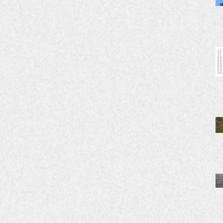
https://www.youtube.com/watch?
v=xfbtWLHEWqI ※同じ映像をSNS ↓ にもアップ
されています。 https://www.instagram.com/p/D