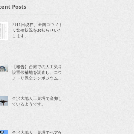
cent Posts
7月1日現在、全国コウノト
リ繁殖状況をお知らせいた
します。
【報告】台湾での人工巣塔
設置候補地を調査し、コウ
ノトリ保全シンポジウムに
参加してきました。
金沢大地人工巣塔で産卵し
ているようです。
金沢大地人工巣塔でペアが