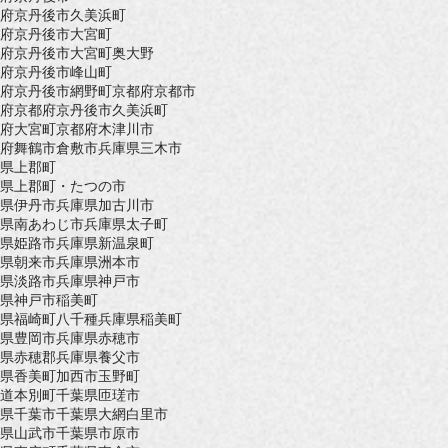
府京丹後市久美浜町
府京丹後市大宮町
府京丹後市大宮町奥大野
府京丹後市峰山町
府京丹後市網野町
京都府京都市
府京都府京丹後市久美浜町
府大宮町
京都府木津川市
府舞鶴市
倉敷市
兵庫県三木市
県上郡町
県上郡町・たつの市
県伊丹市
兵庫県加古川市
県南あわじ市
兵庫県太子町
県姫路市
兵庫県新温泉町
県朝来市
兵庫県洲本市
県淡路市
兵庫県神戸市
県神戸市稲美町
県福崎町八千種
兵庫県稲美町
県豊岡市
兵庫県赤穂市
県赤穂郡
兵庫県養父市
県香美町
加西市玉野町
道本別町
千葉県匝瑳市
県千葉市
千葉県大網白里市
県山武市
千葉県市原市