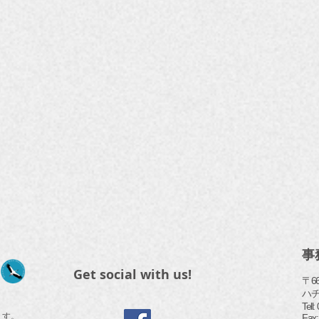
事
Get social with us!
〒6
ハ
​Tel
ます。
Fax: