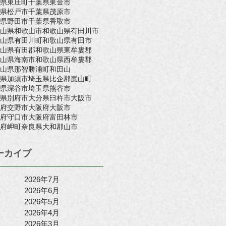
県東庄町
千葉県東金市
県松戸市
千葉県茂原市
県野田市
千葉県香取市
山県和歌山市
和歌山県有田川市
山県有田川町
和歌山県有田市
山県有田郡
和歌山県東牟婁郡
山県海南市
和歌山県西牟婁郡
山県那智勝浦町
和田山
県加須市
埼玉県比企郡嵐山町
県深谷市
埼玉県熊谷市
県別府市
大分県臼杵市
大阪市
府交野市
大阪府大阪市
府守口市
大阪府富田林市
府岬町
奈良県大和郡山市
ーカイブ
2026年7月
2026年6月
2026年5月
2026年4月
2026年3月