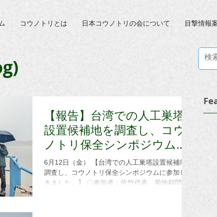
ム
コウノトリとは
日本コウノトリの会について
目撃情報
g)
Fe
【報告】台湾での人工巣塔
設置候補地を調査し、コウ
ノトリ保全シンポジウムに
参加してきました。
6月12日（金） 【台湾での人工巣塔設置候補地を
調査し、コウノトリ保全シンポジウムに参加して
きました。】 〇参加者：佐竹代表 菊地顧問
森監事 永瀬 私たち日本コウノトリの会は、
多くの人々と連携しながら国内のみならず東アジ
アのかつてのコウノトリ生息地を回復させること