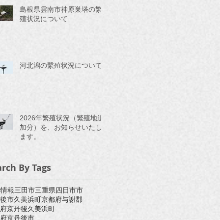
島根県雲南市神原巣塔の繁
殖状況について
河北潟の繫殖状況について
2026年繁殖状況（繁殖地追
加分）を、お知らせいたし
ます。
arch By Tags
S情報
三田市
三重県四日市市
後市久美浜町
京都府与謝郡
府京丹後久美浜町
府京丹後市