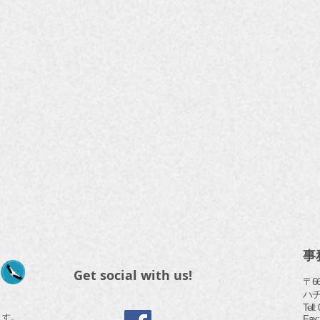
事
Get social with us!
〒6
ハ
​Tel
ます。
Fax: