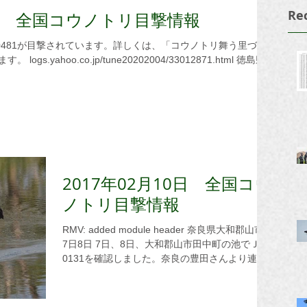
Re
11日 全国コウノトリ目撃情報
2871.html 徳島県
2017年02月10日 全国コウ
ノトリ目撃情報
RMV: added module header 奈良県大和郡山市
7日8日 7日、8日、大和郡山市田中町の池でＪ
0131を確認しました。奈良の豊田さんより連絡
をいただきました。EndFragment RMV: added
module header...