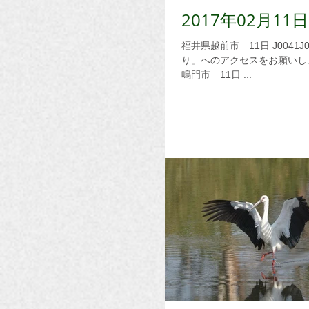
2017年02月
福井県越前市 11日 J0041J0481が目撃されています。詳しくは、「コウノトリ舞う里づく
り」へのアクセスをお願いします。 logs.yahoo.co.jp/tune20202004/3301
鳴門市 11日 ...