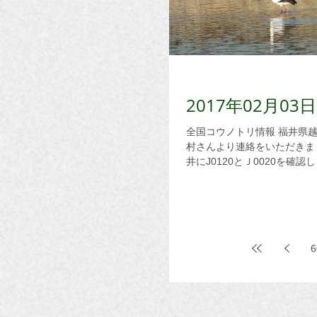
2017年02月
全国コウノトリ情報 福井県越前市 3日 15：00 J0481が越前市に戻りました。越前市の野
村さんより連絡をいただきました。 京都府京丹後市久美浜町 3日 今朝、出
井にJ0120とＪ0020を確認
6