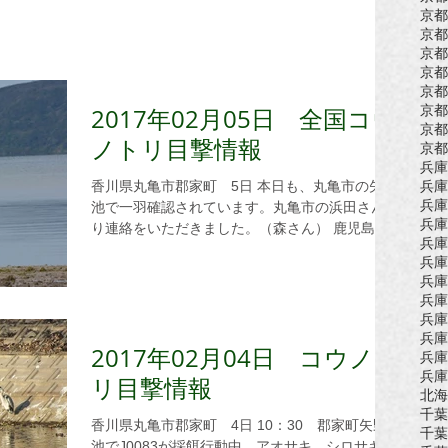
京都
京都
京都
京都
京都
京都
2017年02月05日 全国コウ
京都
ノトリ目撃情報
京都
兵庫
香川県丸亀市郡家町 5日 本日も、丸亀市の矢野
兵庫
兵庫
池で一羽確認されています。丸亀市の浜田さんよ
兵庫
り連絡をいただきました。（森さん） 鹿児島県
兵庫
奄美大島 4日5日 J0067は昨日4日15時ごろ手花
兵庫
部海岸にいました。 今日5日9時ごろには喜瀬海
兵庫
岸にいました。奄美大島の奥さんより...
兵庫
兵庫
兵庫
2017年02月04日 コウノト
兵庫
兵庫
リ目撃情報
北海
千葉
香川県丸亀市郡家町 4日 10：30 郡家町矢野
千葉
池でJ0083が採餌行動中。アオサキ、シロサギ、