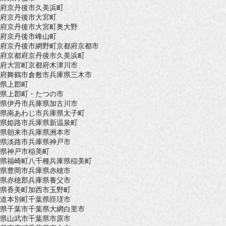
府京丹後市久美浜町
府京丹後市大宮町
府京丹後市大宮町奥大野
府京丹後市峰山町
府京丹後市網野町
京都府京都市
府京都府京丹後市久美浜町
府大宮町
京都府木津川市
府舞鶴市
倉敷市
兵庫県三木市
県上郡町
県上郡町・たつの市
県伊丹市
兵庫県加古川市
県南あわじ市
兵庫県太子町
県姫路市
兵庫県新温泉町
県朝来市
兵庫県洲本市
県淡路市
兵庫県神戸市
県神戸市稲美町
県福崎町八千種
兵庫県稲美町
県豊岡市
兵庫県赤穂市
県赤穂郡
兵庫県養父市
県香美町
加西市玉野町
道本別町
千葉県匝瑳市
県千葉市
千葉県大網白里市
県山武市
千葉県市原市