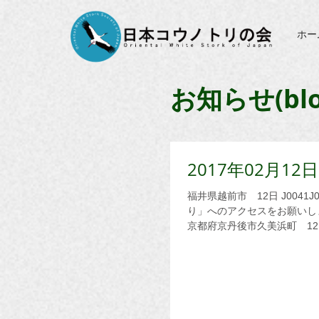
ホー
お知らせ(blo
2017年02月
福井県越前市 12日 J0041J0481が目撃されています。詳しくは、「コウノトリ舞う里づく
り」へのアクセスをお願いします。 http://blogs.yahoo.co.jp/tune20202004/
京都府京丹後市久美浜町 12日 