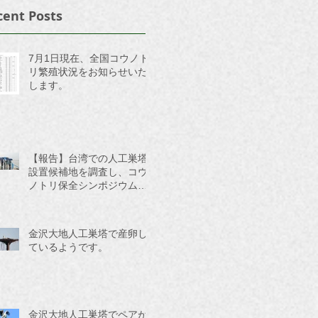
cent Posts
7月1日現在、全国コウノト
リ繁殖状況をお知らせいた
します。
【報告】台湾での人工巣塔
設置候補地を調査し、コウ
ノトリ保全シンポジウムに
参加してきました。
金沢大地人工巣塔で産卵し
ているようです。
金沢大地人工巣塔でペアが