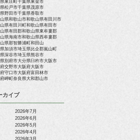
県東庄町
千葉県東金市
県松戸市
千葉県茂原市
県野田市
千葉県香取市
山県和歌山市
和歌山県有田川市
山県有田川町
和歌山県有田市
山県有田郡
和歌山県東牟婁郡
山県海南市
和歌山県西牟婁郡
山県那智勝浦町
和田山
県加須市
埼玉県比企郡嵐山町
県深谷市
埼玉県熊谷市
県別府市
大分県臼杵市
大阪市
府交野市
大阪府大阪市
府守口市
大阪府富田林市
府岬町
奈良県大和郡山市
ーカイブ
2026年7月
2026年6月
2026年5月
2026年4月
2026年3月