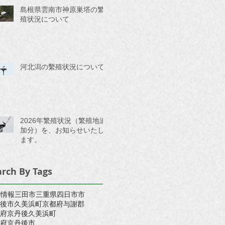
島根県雲南市神原巣塔の繁
殖状況について
河北潟の繫殖状況について
2026年繁殖状況（繁殖地追
加分）を、お知らせいたし
ます。
arch By Tags
S情報
三田市
三重県四日市市
後市久美浜町
京都府与謝郡
府京丹後久美浜町
府京丹後市