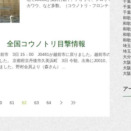
千葉
カワウ、など多数。（コウノトリ・フロンティ
千葉
ア） 16：50 郡家の溜め池でJ0083確認。丸亀
千葉
市の友人より連絡をいただきました。（森さん）
和歌
和歌
福井県越前市 3日4日 ...
和歌
和歌
和歌
03日 全国コウノトリ目撃情報
埼玉
埼玉
大分
角にJ0010、坂
大阪
しました。野村会員より（森さん） ...
大阪
大阪
ア
0
61
62
63
64