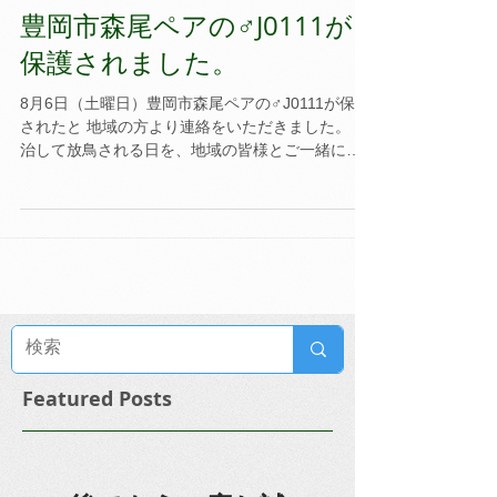
豊岡市森尾ペアの♂J0111が
保護されました。
8月6日（土曜日）豊岡市森尾ペアの♂J0111が保護
されたと 地域の方より連絡をいただきました。 完
治して放鳥される日を、地域の皆様とご一緒に待
ちたいと思います。 J0099♀は森尾地区周辺で過ご
しています。 子供たちは、親離れをいたようで...
Featured Posts